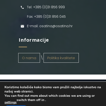
Tel: +385 (0)31 856 999
Fax: +385 (0)31 856 045
E-mail: osatina@osatina.hr
Informacije
O nama
Politika kvalitete
Koristimo kolačiće kako bismo vam pružili najbolje iskustvo na
OSATINA GRUPA d.o.o.
2026
. Configured
našoj web stranici.
You can find out more about which cookies we are using or
by
INFOS Osijek
. Sva prava pridržana.
switch them off in
.
settings