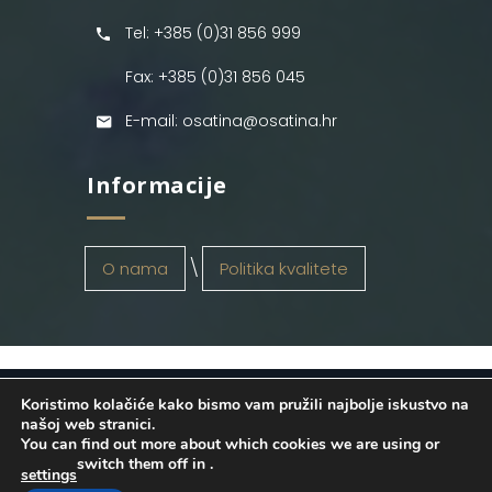
Tel: +385 (0)31 856 999
Fax: +385 (0)31 856 045
E-mail: osatina@osatina.hr
Informacije
O nama
Politika kvalitete
Koristimo kolačiće kako bismo vam pružili najbolje iskustvo na
OSATINA GRUPA d.o.o.
2026
. Configured
našoj web stranici.
You can find out more about which cookies we are using or
by
INFOS Osijek
. Sva prava pridržana.
switch them off in
.
settings