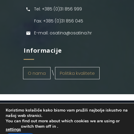
Tel: +385 (0)31 856 999
Fax: +385 (0)31 856 045
E-mail: osatina@osatina.hr
Informacije
O nama
Politika kvalitete
Koristimo kolačiće kako bismo vam pružili najbolje iskustvo na
OSATINA GRUPA d.o.o.
2026
. Configured
našoj web stranici.
You can find out more about which cookies we are using or
by
INFOS Osijek
. Sva prava pridržana.
switch them off in
.
settings