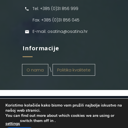
Tel: +385 (0)31 856 999
Fax: +385 (0)31 856 045
E-mail: osatina@osatina.hr
Informacije
O nama
Politika kvalitete
Koristimo kolačiće kako bismo vam pružili najbolje iskustvo na
OSATINA GRUPA d.o.o.
2026
. Configured
našoj web stranici.
You can find out more about which cookies we are using or
by
INFOS Osijek
. Sva prava pridržana.
switch them off in
.
settings