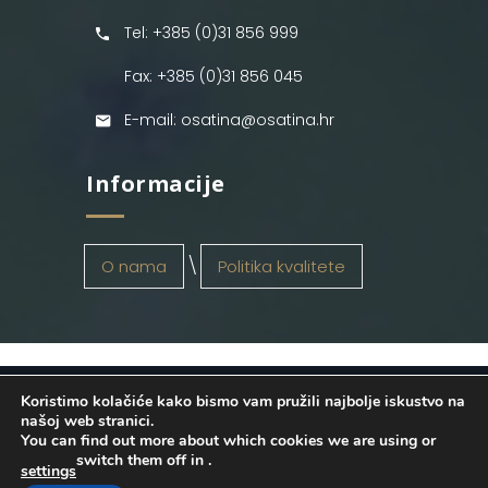
Tel: +385 (0)31 856 999
Fax: +385 (0)31 856 045
E-mail: osatina@osatina.hr
Informacije
O nama
Politika kvalitete
Koristimo kolačiće kako bismo vam pružili najbolje iskustvo na
OSATINA GRUPA d.o.o.
2026
. Configured
našoj web stranici.
You can find out more about which cookies we are using or
by
INFOS Osijek
. Sva prava pridržana.
switch them off in
.
settings