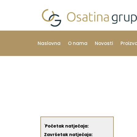
Naslovna
O nama
Novosti
Proizv
'
Početak natječaja:
Završetak natječaja: