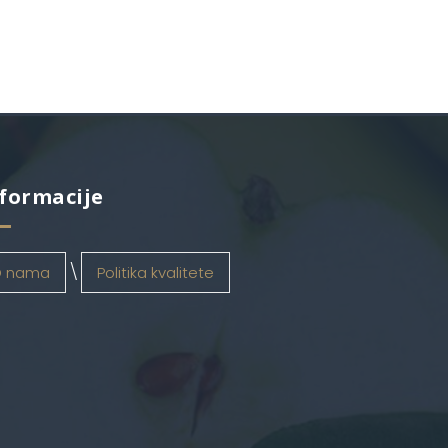
formacije
 nama
Politika kvalitete