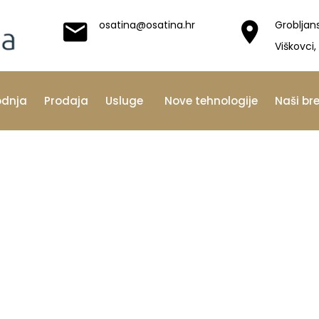
osatina@osatina.hr
Grobljan
Viškovci,
odnja
Prodaja
Usluge
Nove tehnologije
Naši br