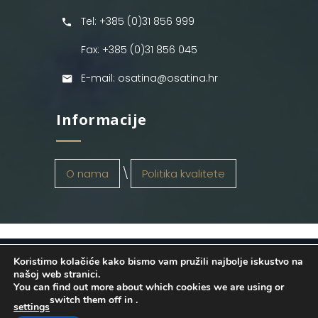
Tel: +385 (0)31 856 999
Fax: +385 (0)31 856 045
E-mail: osatina@osatina.hr
Informacije
O nama
Politika kvalitete
Koristimo kolačiće kako bismo vam pružili najbolje iskustvo na
OSATINA GRUPA d.o.o.
2026
. Configured
našoj web stranici.
You can find out more about which cookies we are using or
by
INFOS Osijek
. Sva prava pridržana.
switch them off in
.
settings