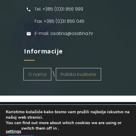
Tel: +385 (0)31 856 999
Fax: +385 (0)31 856 045
E-mail: osatina@osatina.hr
Informacije
O nama
Politika kvalitete
Koristimo kolačiće kako bismo vam pružili najbolje iskustvo na
OSATINA GRUPA d.o.o.
2026
. Configured
našoj web stranici.
You can find out more about which cookies we are using or
by
INFOS Osijek
. Sva prava pridržana.
switch them off in
.
settings