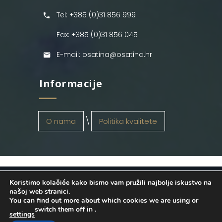
Tel: +385 (0)31 856 999
Fax: +385 (0)31 856 045
E-mail: osatina@osatina.hr
Informacije
O nama
Politika kvalitete
Koristimo kolačiće kako bismo vam pružili najbolje iskustvo na
OSATINA GRUPA d.o.o.
2026
. Configured
našoj web stranici.
You can find out more about which cookies we are using or
by
INFOS Osijek
. Sva prava pridržana.
switch them off in
.
settings