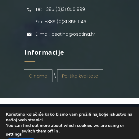
Tel: +385 (0)31 856 999
Fax: +385 (0)31 856 045
E-mail: osatina@osatina.hr
Informacije
O nama
Politika kvalitete
Koristimo kolačiće kako bismo vam pružili najbolje iskustvo na
OSATINA GRUPA d.o.o.
2026
. Configured
našoj web stranici.
You can find out more about which cookies we are using or
by
INFOS Osijek
. Sva prava pridržana.
switch them off in
.
settings