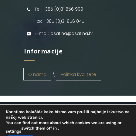
Tel: +385 (0)31 856 999
Fax: +385 (0)31 856 045
E-mail: osatina@osatina.hr
Informacije
O nama
Politika kvalitete
Koristimo kolačiće kako bismo vam pružili najbolje iskustvo na
OSATINA GRUPA d.o.o.
2026
. Configured
našoj web stranici.
You can find out more about which cookies we are using or
by
INFOS Osijek
. Sva prava pridržana.
switch them off in
.
settings