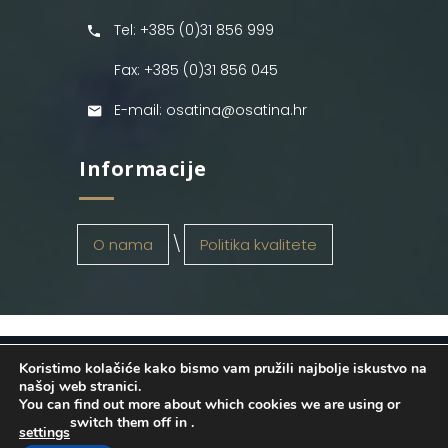
Tel: +385 (0)31 856 999
Fax: +385 (0)31 856 045
E-mail: osatina@osatina.hr
Informacije
O nama
Politika kvalitete
Koristimo kolačiće kako bismo vam pružili najbolje iskustvo na
OSATINA GRUPA d.o.o.
2026
. Configured
našoj web stranici.
You can find out more about which cookies we are using or
by
INFOS Osijek
. Sva prava pridržana.
switch them off in
.
settings