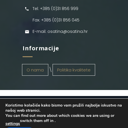
Tel: +385 (0)31 856 999
Fax: +385 (0)31 856 045
E-mail: osatina@osatina.hr
Informacije
O nama
Politika kvalitete
Koristimo kolačiće kako bismo vam pružili najbolje iskustvo na
OSATINA GRUPA d.o.o.
2026
. Configured
našoj web stranici.
You can find out more about which cookies we are using or
by
INFOS Osijek
. Sva prava pridržana.
switch them off in
.
settings