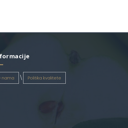
formacije
 nama
Politika kvalitete