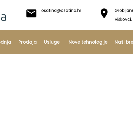
osatina@osatina.hr
Grobljan
Viškovci,
odnja
Prodaja
Usluge
Nove tehnologije
Naši br