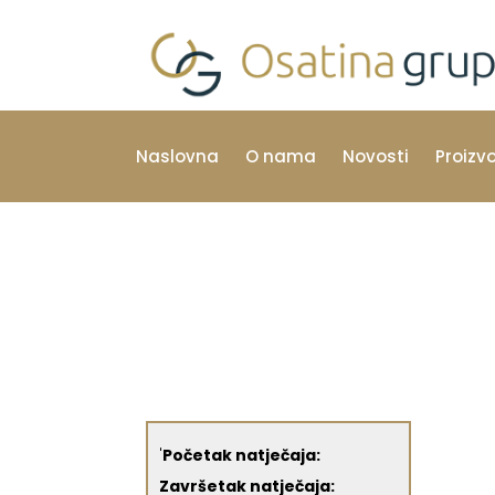
Naslovna
O nama
Novosti
Proizv
'
Početak natječaja:
Završetak natječaja: