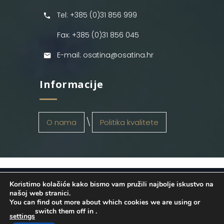
Tel: +385 (0)31 856 999
Fax: +385 (0)31 856 045
E-mail: osatina@osatina.hr
Informacije
O nama
Politika kvalitete
Koristimo kolačiće kako bismo vam pružili najbolje iskustvo na
OSATINA GRUPA d.o.o.
2026
. Configured
našoj web stranici.
You can find out more about which cookies we are using or
by
INFOS Osijek
. Sva prava pridržana.
switch them off in
.
settings