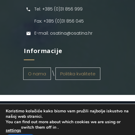
Tel: +385 (0)31 856 999
Fax: +385 (0)31 856 045
E-mail: osatina@osatina.hr
Informacije
O nama
Politika kvalitete
Koristimo kolačiće kako bismo vam pružili najbolje iskustvo na
OSATINA GRUPA d.o.o.
2026
. Configured
našoj web stranici.
You can find out more about which cookies we are using or
by
INFOS Osijek
. Sva prava pridržana.
switch them off in
.
settings