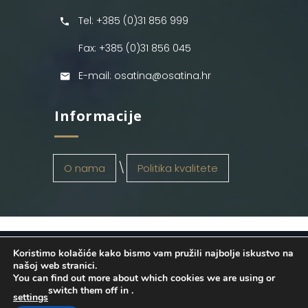
Tel: +385 (0)31 856 999
Fax: +385 (0)31 856 045
E-mail: osatina@osatina.hr
Informacije
O nama
Politika kvalitete
Koristimo kolačiće kako bismo vam pružili najbolje iskustvo na
OSATINA GRUPA d.o.o.
2026
. Configured
našoj web stranici.
You can find out more about which cookies we are using or
by
INFOS Osijek
. Sva prava pridržana.
switch them off in
.
settings