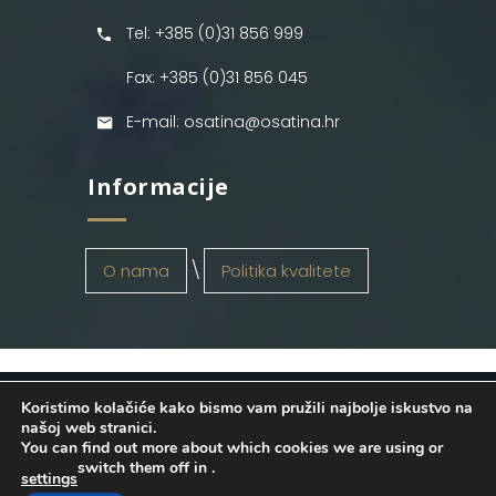
Tel: +385 (0)31 856 999
Fax: +385 (0)31 856 045
E-mail: osatina@osatina.hr
Informacije
O nama
Politika kvalitete
Koristimo kolačiće kako bismo vam pružili najbolje iskustvo na
OSATINA GRUPA d.o.o.
2026
. Configured
našoj web stranici.
You can find out more about which cookies we are using or
by
INFOS Osijek
. Sva prava pridržana.
switch them off in
.
settings