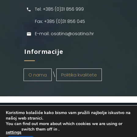
Tel: +385 (0)31 856 999
Fax: +385 (0)31 856 045
E-mail: osatina@osatina.hr
Informacije
O nama
Politika kvalitete
Koristimo kolačiće kako bismo vam pružili najbolje iskustvo na
OSATINA GRUPA d.o.o.
2026
. Configured
našoj web stranici.
You can find out more about which cookies we are using or
by
INFOS Osijek
. Sva prava pridržana.
switch them off in
.
settings