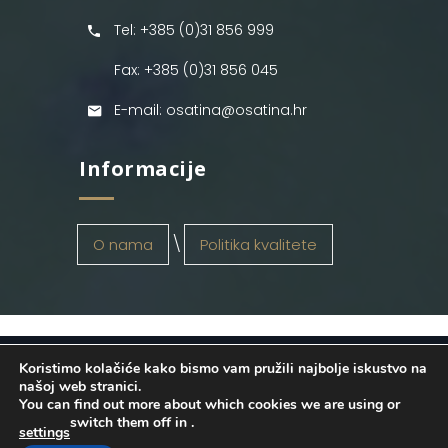
Tel: +385 (0)31 856 999
Fax: +385 (0)31 856 045
E-mail: osatina@osatina.hr
Informacije
O nama
Politika kvalitete
Koristimo kolačiće kako bismo vam pružili najbolje iskustvo na
OSATINA GRUPA d.o.o.
2026
. Configured
našoj web stranici.
You can find out more about which cookies we are using or
by
INFOS Osijek
. Sva prava pridržana.
switch them off in
.
settings