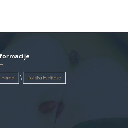
formacije
 nama
Politika kvalitete