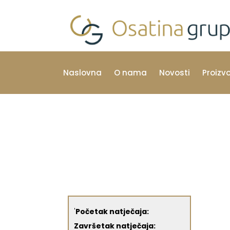
Naslovna
O nama
Novosti
Proizv
'
Početak natječaja:
Završetak natječaja: