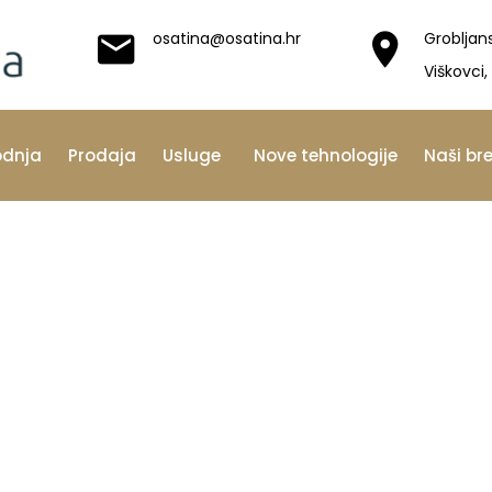
osatina@osatina.hr
Grobljan
Viškovci,
odnja
Prodaja
Usluge
Nove tehnologije
Naši br