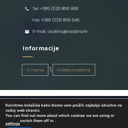
Tel: +385 (0)31 856 999
Fax: +385 (0)31 856 045
E-mail: osatina@osatina.hr
Informacije
O nama
Politika kvalitete
Koristimo kolačiće kako bismo vam pružili najbolje iskustvo na
OSATINA GRUPA d.o.o.
2026
. Configured
našoj web stranici.
You can find out more about which cookies we are using or
by
INFOS Osijek
. Sva prava pridržana.
switch them off in
.
settings