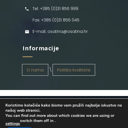
Tel: +385 (0)31 856 999
Fax: +385 (0)31 856 045
E-mail: osatina@osatina.hr
Informacije
O nama
Politika kvalitete
Koristimo kolačiće kako bismo vam pružili najbolje iskustvo na
OSATINA GRUPA d.o.o.
2026
. Configured
našoj web stranici.
You can find out more about which cookies we are using or
by
INFOS Osijek
. Sva prava pridržana.
switch them off in
.
settings