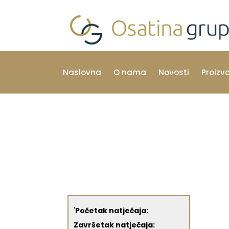
Naslovna
O nama
Novosti
Proizv
'
Početak natječaja:
Završetak natječaja: