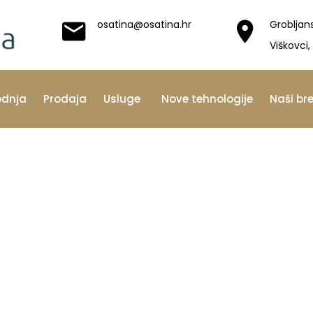
osatina@osatina.hr
Grobljan
Viškovci,
odnja
Prodaja
Usluge
Nove tehnologije
Naši br