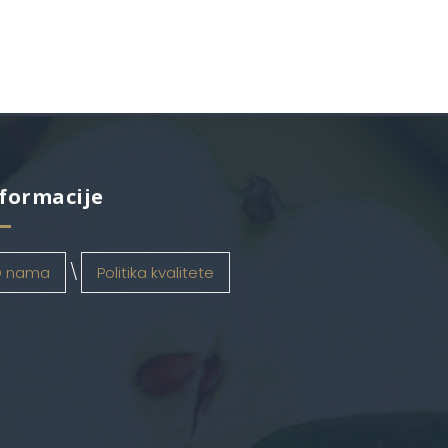
formacije
 nama
Politika kvalitete