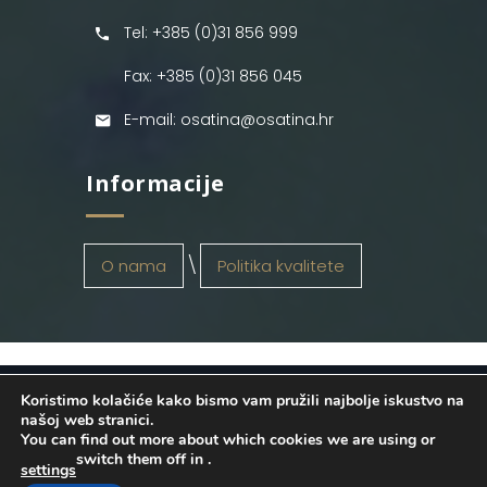
Tel: +385 (0)31 856 999
Fax: +385 (0)31 856 045
E-mail: osatina@osatina.hr
Informacije
O nama
Politika kvalitete
Koristimo kolačiće kako bismo vam pružili najbolje iskustvo na
OSATINA GRUPA d.o.o.
2026
. Configured
našoj web stranici.
You can find out more about which cookies we are using or
by
INFOS Osijek
. Sva prava pridržana.
switch them off in
.
settings