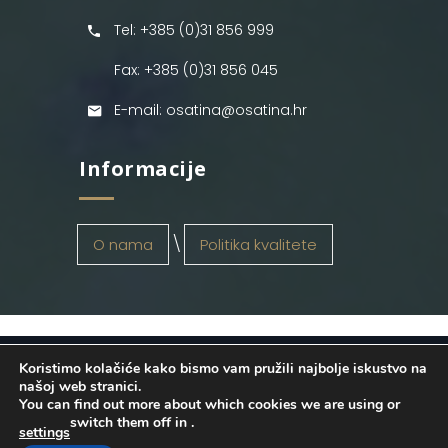
Tel: +385 (0)31 856 999
Fax: +385 (0)31 856 045
E-mail: osatina@osatina.hr
Informacije
O nama
Politika kvalitete
Koristimo kolačiće kako bismo vam pružili najbolje iskustvo na
OSATINA GRUPA d.o.o.
2026
. Configured
našoj web stranici.
You can find out more about which cookies we are using or
by
INFOS Osijek
. Sva prava pridržana.
switch them off in
.
settings