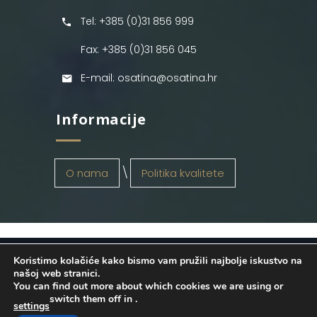
Tel: +385 (0)31 856 999
Fax: +385 (0)31 856 045
E-mail: osatina@osatina.hr
Informacije
O nama
Politika kvalitete
Koristimo kolačiće kako bismo vam pružili najbolje iskustvo na
OSATINA GRUPA d.o.o.
2026
. Configured
našoj web stranici.
You can find out more about which cookies we are using or
by
INFOS Osijek
. Sva prava pridržana.
switch them off in
.
settings