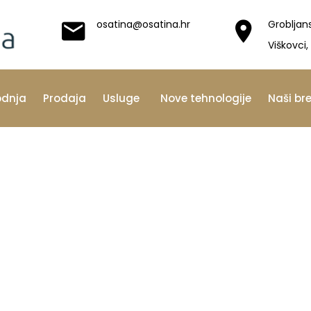
osatina@osatina.hr
Grobljan
Viškovci,
odnja
Prodaja
Usluge
Nove tehnologije
Naši br