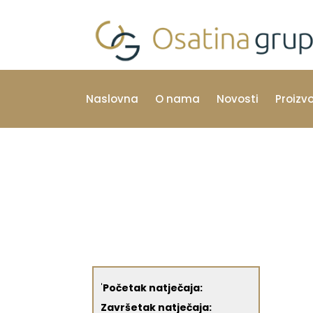
Naslovna
O nama
Novosti
Proizv
'
Početak natječaja:
Završetak natječaja: