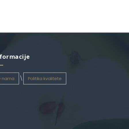
formacije
 nama
Politika kvalitete