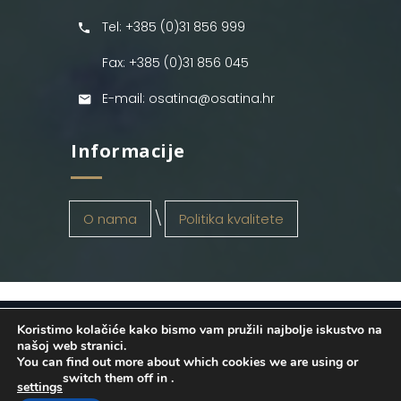
Tel: +385 (0)31 856 999
Fax: +385 (0)31 856 045
E-mail: osatina@osatina.hr
Informacije
O nama
Politika kvalitete
Koristimo kolačiće kako bismo vam pružili najbolje iskustvo na
OSATINA GRUPA d.o.o.
2026
. Configured
našoj web stranici.
You can find out more about which cookies we are using or
by
INFOS Osijek
. Sva prava pridržana.
switch them off in
.
settings