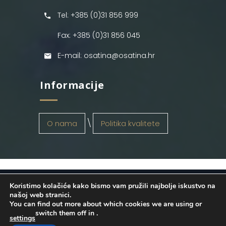
Tel: +385 (0)31 856 999
Fax: +385 (0)31 856 045
E-mail: osatina@osatina.hr
Informacije
O nama
Politika kvalitete
Koristimo kolačiće kako bismo vam pružili najbolje iskustvo na
OSATINA GRUPA d.o.o.
2026
. Configured
našoj web stranici.
You can find out more about which cookies we are using or
by
INFOS Osijek
. Sva prava pridržana.
switch them off in
.
settings