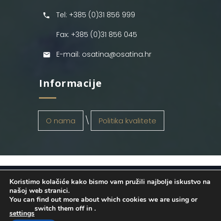
Tel: +385 (0)31 856 999
Fax: +385 (0)31 856 045
E-mail: osatina@osatina.hr
Informacije
O nama
Politika kvalitete
Koristimo kolačiće kako bismo vam pružili najbolje iskustvo na
OSATINA GRUPA d.o.o.
2026
. Configured
našoj web stranici.
You can find out more about which cookies we are using or
by
INFOS Osijek
. Sva prava pridržana.
switch them off in
.
settings