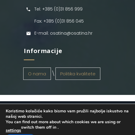
Tel: +385 (0)31 856 999
Fax: +385 (0)31 856 045
E-mail: osatina@osatina.hr
Informacije
O nama
Politika kvalitete
Koristimo kolačiće kako bismo vam pružili najbolje iskustvo na
OSATINA GRUPA d.o.o.
2026
. Configured
našoj web stranici.
You can find out more about which cookies we are using or
by
INFOS Osijek
. Sva prava pridržana.
switch them off in
.
settings