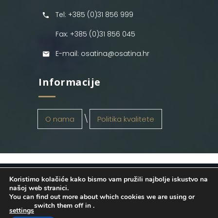
Tel: +385 (0)31 856 999
Fax: +385 (0)31 856 045
E-mail: osatina@osatina.hr
Informacije
O nama
Politika kvalitete
Koristimo kolačiće kako bismo vam pružili najbolje iskustvo na
OSATINA GRUPA d.o.o.
2026
. Configured
našoj web stranici.
You can find out more about which cookies we are using or
by
INFOS Osijek
. Sva prava pridržana.
switch them off in
.
settings