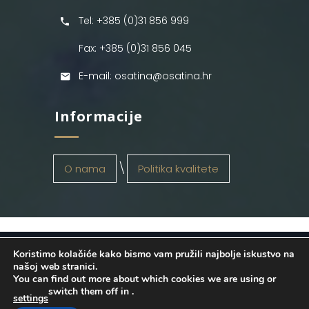
Tel: +385 (0)31 856 999
Fax: +385 (0)31 856 045
E-mail: osatina@osatina.hr
Informacije
O nama
Politika kvalitete
Koristimo kolačiće kako bismo vam pružili najbolje iskustvo na
OSATINA GRUPA d.o.o.
2026
. Configured
našoj web stranici.
You can find out more about which cookies we are using or
by
INFOS Osijek
. Sva prava pridržana.
switch them off in
.
settings