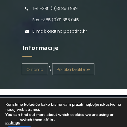
Tel: +385 (0)31 856 999
Fax: +385 (0)31 856 045
E-mail: osatina@osatina.hr
Informacije
O nama
Politika kvalitete
Koristimo kolačiće kako bismo vam pružili najbolje iskustvo na
OSATINA GRUPA d.o.o.
2026
. Configured
našoj web stranici.
You can find out more about which cookies we are using or
by
INFOS Osijek
. Sva prava pridržana.
switch them off in
.
settings