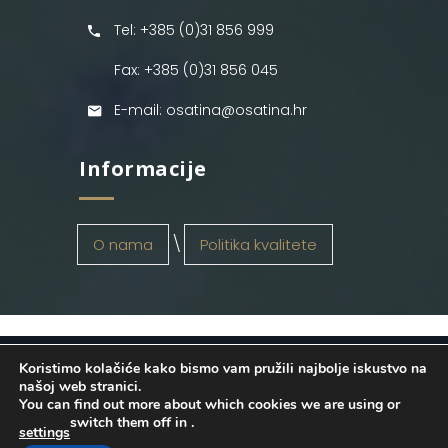
Tel: +385 (0)31 856 999
Fax: +385 (0)31 856 045
E-mail: osatina@osatina.hr
Informacije
O nama
Politika kvalitete
Koristimo kolačiće kako bismo vam pružili najbolje iskustvo na
OSATINA GRUPA d.o.o.
2026
. Configured
našoj web stranici.
You can find out more about which cookies we are using or
by
INFOS Osijek
. Sva prava pridržana.
switch them off in
.
settings