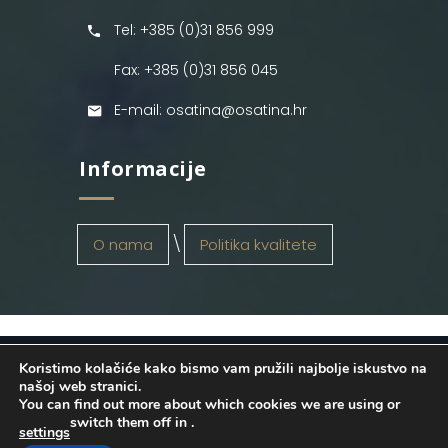
Tel: +385 (0)31 856 999
Fax: +385 (0)31 856 045
E-mail: osatina@osatina.hr
Informacije
O nama
Politika kvalitete
Koristimo kolačiće kako bismo vam pružili najbolje iskustvo na
OSATINA GRUPA d.o.o.
2026
. Configured
našoj web stranici.
You can find out more about which cookies we are using or
by
INFOS Osijek
. Sva prava pridržana.
switch them off in
.
settings