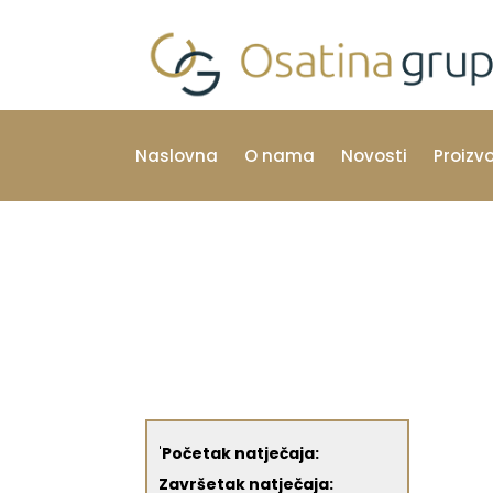
Naslovna
O nama
Novosti
Proizv
'
Početak natječaja:
Završetak natječaja: