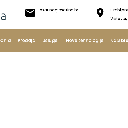
osatina@osatina.hr
Grobljan
Viškovci,
odnja
Prodaja
Usluge
Nove tehnologije
Naši br