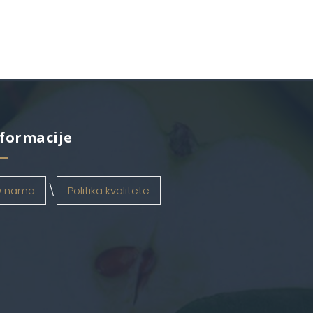
formacije
 nama
Politika kvalitete