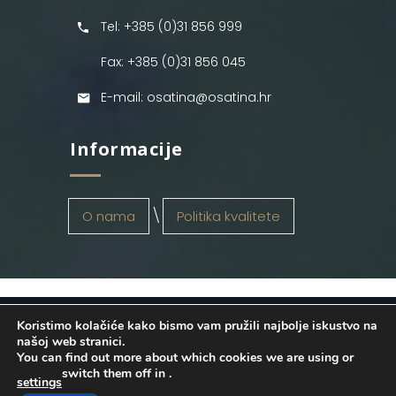
Tel: +385 (0)31 856 999
Fax: +385 (0)31 856 045
E-mail: osatina@osatina.hr
Informacije
O nama
Politika kvalitete
Koristimo kolačiće kako bismo vam pružili najbolje iskustvo na
OSATINA GRUPA d.o.o.
2026
. Configured
našoj web stranici.
You can find out more about which cookies we are using or
by
INFOS Osijek
. Sva prava pridržana.
switch them off in
.
settings