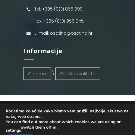
Tel: +385 (0)31 856 999
Fax: +385 (0)31 856 045
E-mail: osatina@osatina.hr
Informacije
O nama
Politika kvalitete
Koristimo kolačiće kako bismo vam pružili najbolje iskustvo na
OSATINA GRUPA d.o.o.
2026
. Configured
našoj web stranici.
You can find out more about which cookies we are using or
by
INFOS Osijek
. Sva prava pridržana.
switch them off in
.
settings