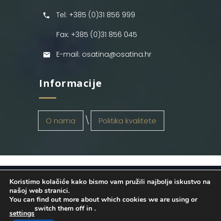
Tel: +385 (0)31 856 999
Fax: +385 (0)31 856 045
E-mail: osatina@osatina.hr
Informacije
O nama
Politika kvalitete
Koristimo kolačiće kako bismo vam pružili najbolje iskustvo na
OSATINA GRUPA d.o.o.
2026
. Configured
našoj web stranici.
You can find out more about which cookies we are using or
by
INFOS Osijek
. Sva prava pridržana.
switch them off in
.
settings