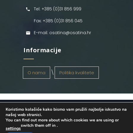
Tel: +385 (0)31 856 999
Fax: +385 (0)31 856 045
E-mail: osatina@osatina.hr
Informacije
O nama
Politika kvalitete
Koristimo kolačiće kako bismo vam pružili najbolje iskustvo na
OSATINA GRUPA d.o.o.
2026
. Configured
našoj web stranici.
You can find out more about which cookies we are using or
by
INFOS Osijek
. Sva prava pridržana.
switch them off in
.
settings