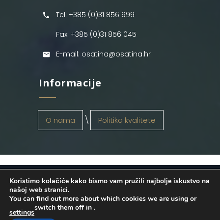
Tel: +385 (0)31 856 999
Fax: +385 (0)31 856 045
E-mail: osatina@osatina.hr
Informacije
O nama
Politika kvalitete
Koristimo kolačiće kako bismo vam pružili najbolje iskustvo na
OSATINA GRUPA d.o.o.
2026
. Configured
našoj web stranici.
You can find out more about which cookies we are using or
by
INFOS Osijek
. Sva prava pridržana.
switch them off in
.
settings