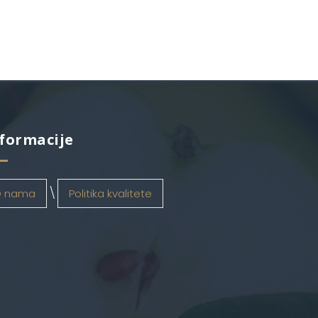
formacije
 nama
Politika kvalitete