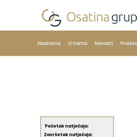
Naslovna
O nama
Novosti
Proizv
'
Početak natječaja:
Završetak natječaja: