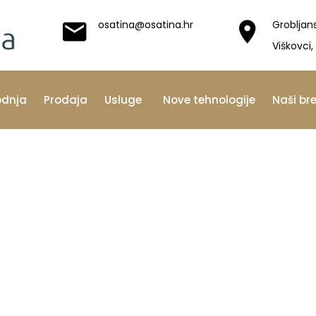
osatina@osatina.hr
Grobljan
Viškovci,
odnja
Prodaja
Usluge
Nove tehnologije
Naši br