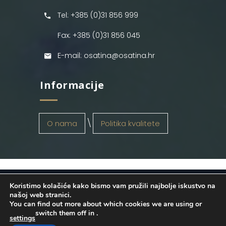
Tel: +385 (0)31 856 999
Fax: +385 (0)31 856 045
E-mail: osatina@osatina.hr
Informacije
O nama
Politika kvalitete
Koristimo kolačiće kako bismo vam pružili najbolje iskustvo na
OSATINA GRUPA d.o.o.
2026
. Configured
našoj web stranici.
You can find out more about which cookies we are using or
by
INFOS Osijek
. Sva prava pridržana.
switch them off in
.
settings