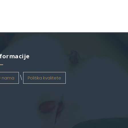
formacije
 nama
Politika kvalitete