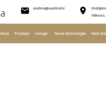
osatina@osatina.hr
Grobljan
Viškovci,
odnja
Prodaja
Usluge
Nove tehnologije
Naši br