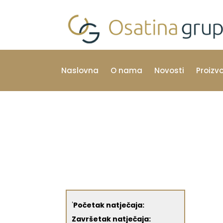
Naslovna
O nama
Novosti
Proizv
'
Početak natječaja:
Završetak natječaja: