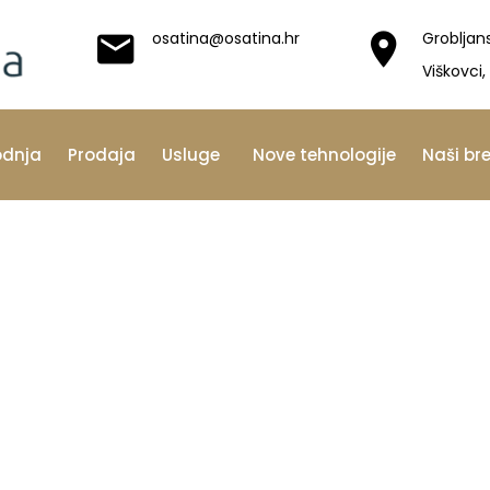
osatina@osatina.hr
Grobljan
Viškovci,
odnja
Prodaja
Usluge
Nove tehnologije
Naši br