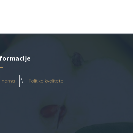
formacije
 nama
Politika kvalitete