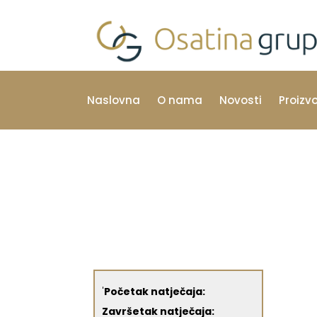
Naslovna
O nama
Novosti
Proizv
'
Početak natječaja:
Završetak natječaja: