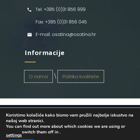
Tel: +385 (0)31 856 999
Fax: +385 (0)31 856 045
E-mail: osatina@osatina.hr
Informacije
O nama
Politika kvalitete
Koristimo kolačiće kako bismo vam pružili najbolje iskustvo na
OSATINA GRUPA d.o.o.
2026
. Configured
našoj web stranici.
You can find out more about which cookies we are using or
by
INFOS Osijek
. Sva prava pridržana.
switch them off in
.
settings