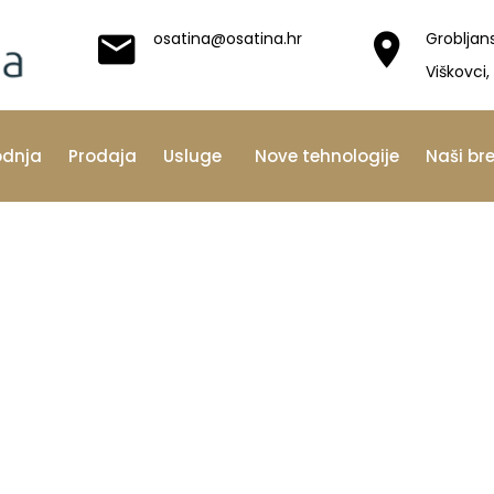
osatina@osatina.hr
Grobljan
Viškovci,
odnja
Prodaja
Usluge
Nove tehnologije
Naši br