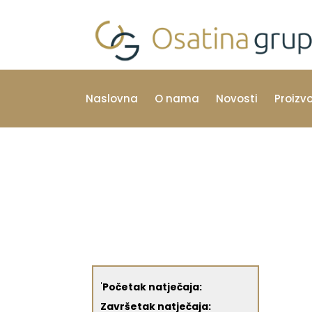
Naslovna
O nama
Novosti
Proizv
'
Početak natječaja:
Završetak natječaja: