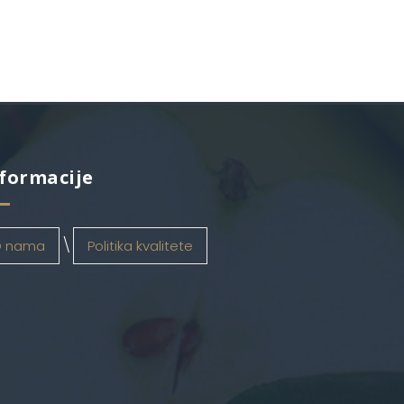
formacije
 nama
Politika kvalitete