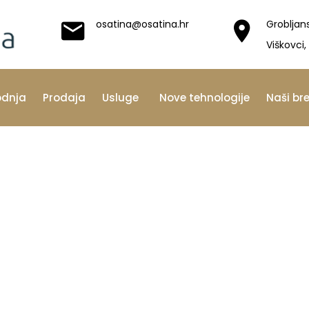
osatina@osatina.hr
Grobljan
Viškovci,
odnja
Prodaja
Usluge
Nove tehnologije
Naši br